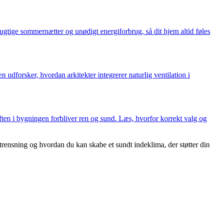
, fugtige sommernætter og unødigt energiforbrug, så dit hjem altid føles
udforsker, hvordan arkitekter integrerer naturlig ventilation i
luften i bygningen forbliver ren og sund. Læs, hvorfor korrekt valg og
uftrensning og hvordan du kan skabe et sundt indeklima, der støtter din