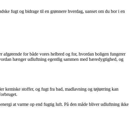
ndske fugt og bidrage til en grønnere hverdag, uanset om du bor i en
 er afgørende for både vores helbred og for, hvordan boligen fungerer
hvordan hænger udluftning egentlig sammen med bæredygtighed, og
r kemiske stoffer, og fugt fra bad, madlavning og tøjtørring kan
forbruget.
e energi at varme op end fugtig luft. På den måde bliver udluftning ikke