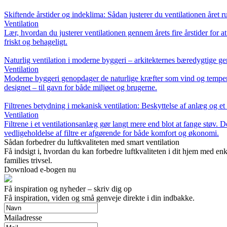
Skiftende årstider og indeklima: Sådan justerer du ventilationen året r
Ventilation
Lær, hvordan du justerer ventilationen gennem årets fire årstider for at
friskt og behageligt.
Naturlig ventilation i moderne byggeri – arkitekternes bæredygtige g
Ventilation
Moderne byggeri genopdager de naturlige kræfter som vind og temperatu
designet – til gavn for både miljøet og brugerne.
Filtrenes betydning i mekanisk ventilation: Beskyttelse af anlæg og et
Ventilation
Filtrene i et ventilationsanlæg gør langt mere end blot at fange støv. 
vedligeholdelse af filtre er afgørende for både komfort og økonomi.
Sådan forbedrer du luftkvaliteten med smart ventilation
Få indsigt i, hvordan du kan forbedre luftkvaliteten i dit hjem med enk
families trivsel.
Download e-bogen nu
Få inspiration og nyheder – skriv dig op
Få inspiration, viden og små genveje direkte i din indbakke.
Mailadresse