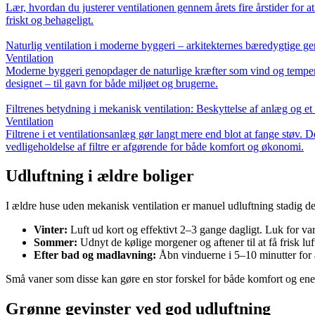
Lær, hvordan du justerer ventilationen gennem årets fire årstider for at
friskt og behageligt.
Naturlig ventilation i moderne byggeri – arkitekternes bæredygtige g
Ventilation
Moderne byggeri genopdager de naturlige kræfter som vind og temperatu
designet – til gavn for både miljøet og brugerne.
Filtrenes betydning i mekanisk ventilation: Beskyttelse af anlæg og et
Ventilation
Filtrene i et ventilationsanlæg gør langt mere end blot at fange støv. 
vedligeholdelse af filtre er afgørende for både komfort og økonomi.
Udluftning i ældre boliger
I ældre huse uden mekanisk ventilation er manuel udluftning stadig den
Vinter:
Luft ud kort og effektivt 2–3 gange dagligt. Luk for va
Sommer:
Udnyt de kølige morgener og aftener til at få frisk lu
Efter bad og madlavning:
Åbn vinduerne i 5–10 minutter for 
Små vaner som disse kan gøre en stor forskel for både komfort og ene
Grønne gevinster ved god udluftning