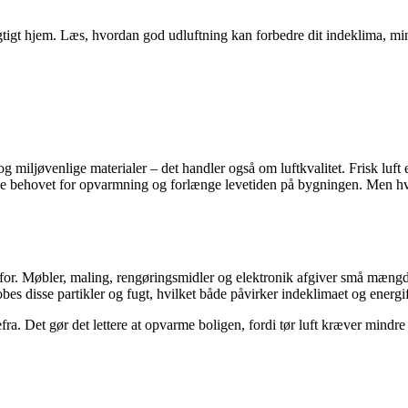
dygtigt hjem. Læs, hvordan god udluftning kan forbedre dit indeklima, mi
 miljøvenlige materialer – det handler også om luftkvalitet. Frisk luft
ske behovet for opvarmning og forlænge levetiden på bygningen. Men 
for. Møbler, maling, rengøringsmidler og elektronik afgiver små mængde
 disse partikler og fugt, hvilket både påvirker indeklimaet og energi
defra. Det gør det lettere at opvarme boligen, fordi tør luft kræver mindr