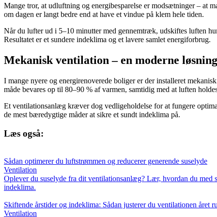
Mange tror, at udluftning og energibesparelse er modsætninger – at ma
om dagen er langt bedre end at have et vindue på klem hele tiden.
Når du lufter ud i 5–10 minutter med gennemtræk, udskiftes luften hur
Resultatet er et sundere indeklima og et lavere samlet energiforbrug.
Mekanisk ventilation – en moderne løsnin
I mange nyere og energirenoverede boliger er der installeret mekanisk 
måde bevares op til 80–90 % af varmen, samtidig med at luften holdes 
Et ventilationsanlæg kræver dog vedligeholdelse for at fungere optimalt
de mest bæredygtige måder at sikre et sundt indeklima på.
Læs også:
Sådan optimerer du luftstrømmen og reducerer generende suselyde
Ventilation
Oplever du suselyde fra dit ventilationsanlæg? Lær, hvordan du med s
indeklima.
Skiftende årstider og indeklima: Sådan justerer du ventilationen året r
Ventilation