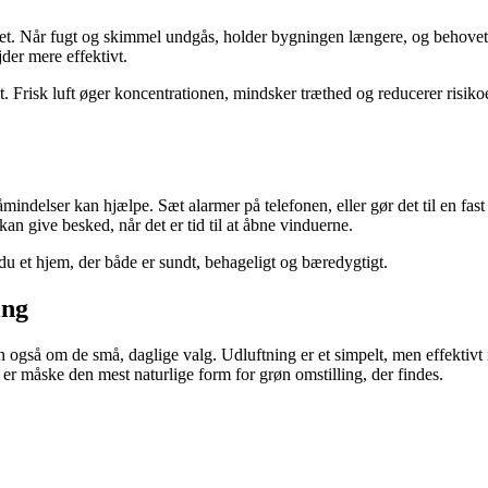
ljøet. Når fugt og skimmel undgås, holder bygningen længere, og behovet
der mere effektivt.
et. Frisk luft øger koncentrationen, mindsker træthed og reducerer risik
mindelser kan hjælpe. Sæt alarmer på telefonen, eller gør det til en fas
an give besked, når det er tid til at åbne vinduerne.
du et hjem, der både er sundt, behageligt og bæredygtigt.
ing
gså om de små, daglige valg. Udluftning er et simpelt, men effektivt r
t er måske den mest naturlige form for grøn omstilling, der findes.