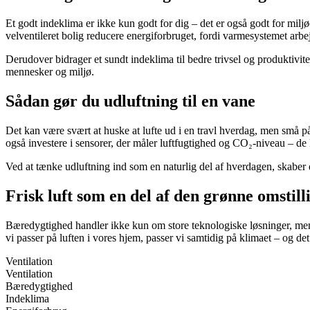
Et godt indeklima er ikke kun godt for dig – det er også godt for mi
velventileret bolig reducere energiforbruget, fordi varmesystemet arbej
Derudover bidrager et sundt indeklima til bedre trivsel og produktivit
mennesker og miljø.
Sådan gør du udluftning til en vane
Det kan være svært at huske at lufte ud i en travl hverdag, men små på
også investere i sensorer, der måler luftfugtighed og CO₂-niveau – de k
Ved at tænke udluftning ind som en naturlig del af hverdagen, skaber 
Frisk luft som en del af den grønne omstill
Bæredygtighed handler ikke kun om store teknologiske løsninger, men o
vi passer på luften i vores hjem, passer vi samtidig på klimaet – og de
Ventilation
Ventilation
Bæredygtighed
Indeklima