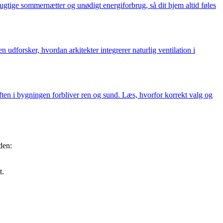
, fugtige sommernætter og unødigt energiforbrug, så dit hjem altid føles
udforsker, hvordan arkitekter integrerer naturlig ventilation i
luften i bygningen forbliver ren og sund. Læs, hvorfor korrekt valg og
den:
t.