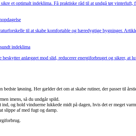
 sikre et optimalt indeklima. Få praktiske råd til at undgå tør vinterluft
enopdagelse
rforskelle til at skabe komfortable og bæredygtige bygninger. Artiklen 
 sundt indeklima
De beskytter anlægget mod slid, reducerer energiforbruget og sikrer, at 
 bedste løsning. Her gælder det om at skabe rutiner, der passer til årsti
rmen imens, så du undgår spild.
ft ind, og hold vinduerne lukkede midt på dagen, hvis det er meget varm
at slippe af med fugt og damp.
rgiforbrug.